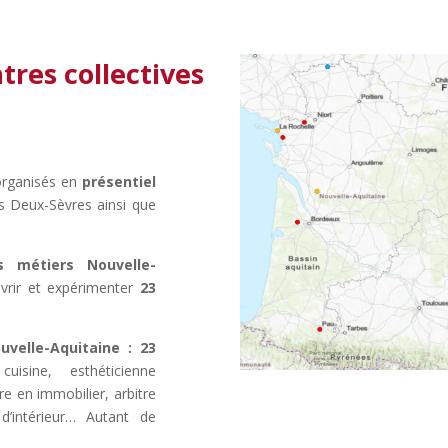
es collectives
organisés en
présentiel
 métiers Nouvelle-
vrir et expérimenter
23
ouvelle-Aquitaine :
23
uisine, esthéticienne
e en immobilier, arbitre
 d’intérieur… Autant de