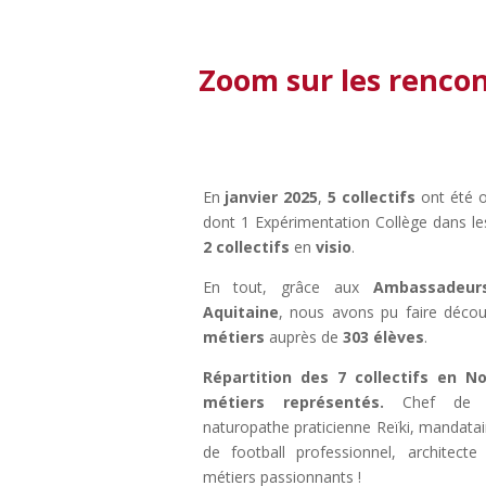
Zoom sur les rencontr
En
janvier 2025
,
5 collectifs
ont été 
2 collectifs
en
visio
.
En tout, grâce aux
Ambassadeurs
Aquitaine
, nous avons pu faire décou
métiers
auprès de
303 élèves
.
Répartition des 7 collectifs en N
métiers représentés.
Chef de c
naturopathe praticienne Reïki, mandatair
de football professionnel, architecte
métiers passionnants !