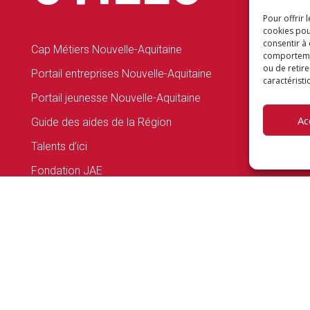
Pour offrir 
cookies pou
consentir à
Cap Métiers Nouvelle-Aquitaine
comportement
ou de retire
Portail entreprises Nouvelle-Aquitaine
caractéristi
Portail jeunesse Nouvelle-Aquitaine
Ac
Guide des aides de la Région
Talents d’ici
Fondation JAE