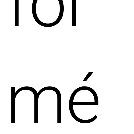
for
mé