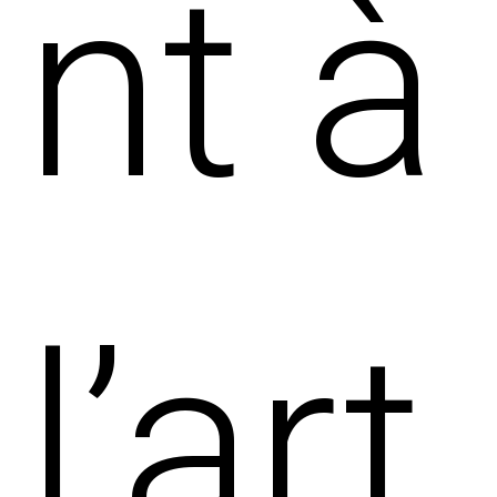
nt à
l’art