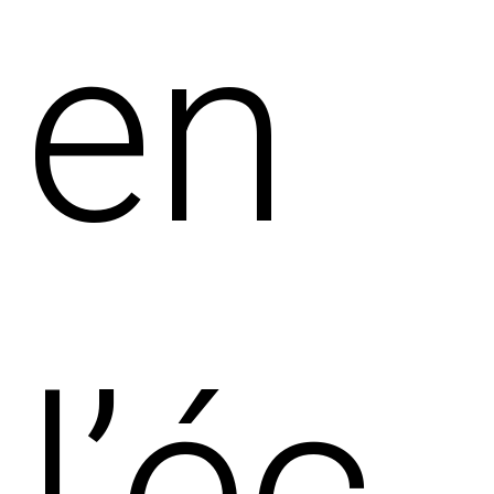
en
l’éc