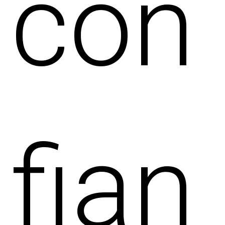
con
fian