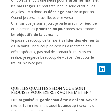
Un bon café, puis une heure pour
traiter les mails
et
les
messages
. Le réalisateur de la série étant à Los
Angeles, il y a donc un
décalage horaire
important.
Quand je dors, il travaille, et vice versa.
Une fois que je suis à jour, je parle avec mon
équipe
et je définis les
priorités du jour
après avoir rappelé
les
objectifs de la semaine
.
Je passe beaucoup de temps à
valider des éléments
de la série
: beaucoup de dessins à regarder, des
effets spéciaux, pas mal de scenarii à lire. Mais en
réalité, je regarde beaucoup de vidéos, c’est pour le
travail, n’est-ce pas !
QUELLES QUALITES SELON VOUS SONT
REQUISES POUR EXERCER VOTRE MÉTIER ?
Être
organisé
et
garder son âme d’enfant
.
Savoir
rire
et
faire rire
, mais aussi
beaucoup travailler
.