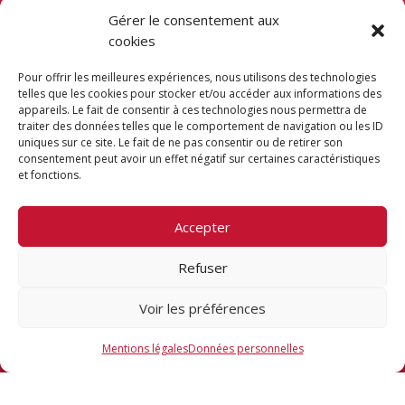
Gérer le consentement aux
cookies
Cap Métiers Nouvelle-Aquitaine
Portail entreprises Nouvelle-Aquitaine
Pour offrir les meilleures expériences, nous utilisons des technologies
telles que les cookies pour stocker et/ou accéder aux informations des
Portail jeunesse Nouvelle-Aquitaine
appareils. Le fait de consentir à ces technologies nous permettra de
traiter des données telles que le comportement de navigation ou les ID
Guide des aides de la Région
uniques sur ce site. Le fait de ne pas consentir ou de retirer son
consentement peut avoir un effet négatif sur certaines caractéristiques
Talents d’ici
et fonctions.
Fondation JAE
Accepter
RETROUV
Refuser
Voir les préférences
Mentions légales
Données personnelles