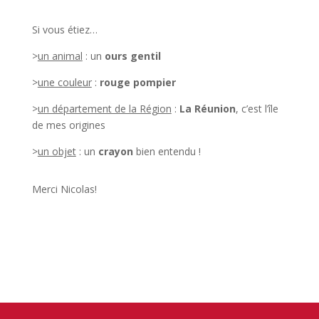
Si vous étiez…
>
un animal
: un
ours gentil
>
une couleur
:
rouge pompier
>
un département de la Région
:
La Réunion
, c’est l’île
de mes origines
>
un objet
: un
crayon
bien entendu !
Merci Nicolas!