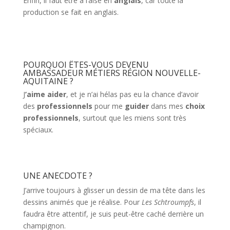
Enfin, il faut être à l’aise en
anglais
, car toute la
production se fait en anglais.
POURQUOI ÊTES-VOUS DEVENU
AMBASSADEUR MÉTIERS RÉGION NOUVELLE-
AQUITAINE ?
J
’aime aider
, et je n’ai hélas pas eu la chance d’avoir
des
professionnels
pour me
guider
dans mes
choix
professionnels
, surtout que les miens sont très
spéciaux.
UNE ANECDOTE ?
J’arrive toujours à glisser un dessin de ma tête dans les
dessins animés que je réalise. Pour
Les Schtroumpfs
, il
faudra être attentif, je suis peut-être caché derrière un
champignon.